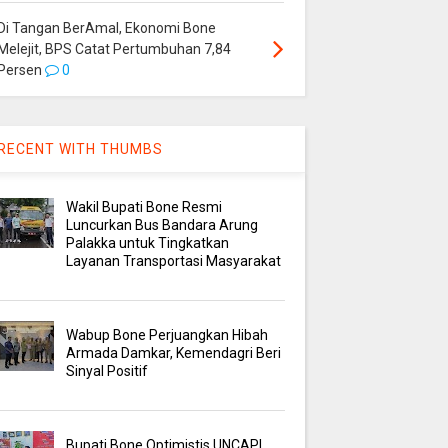
Di Tangan BerAmal, Ekonomi Bone
Melejit, BPS Catat Pertumbuhan 7,84
Persen
0
RECENT WITH THUMBS
Wakil Bupati Bone Resmi
Luncurkan Bus Bandara Arung
Palakka untuk Tingkatkan
Layanan Transportasi Masyarakat
Wabup Bone Perjuangkan Hibah
Armada Damkar, Kemendagri Beri
Sinyal Positif
Bupati Bone Optimistis UNCAPI