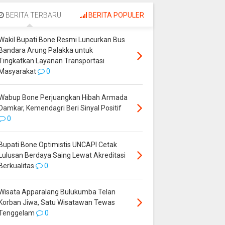
Palakka untuk
Perjuangkan Hibah
Tingkatkan Layanan
Armada Damkar,
BERITA TERBARU
BERITA POPULER
Transportasi
Kemendagri Beri
Masyarakat
Sinyal Positif
Wakil Bupati Bone Resmi Luncurkan Bus
Bandara Arung Palakka untuk
Tingkatkan Layanan Transportasi
Masyarakat
0
Wabup Bone Perjuangkan Hibah Armada
Damkar, Kemendagri Beri Sinyal Positif
0
Bupati Bone Optimistis UNCAPI Cetak
Lulusan Berdaya Saing Lewat Akreditasi
Berkualitas
0
Wisata Apparalang Bulukumba Telan
Korban Jiwa, Satu Wisatawan Tewas
Tenggelam
0