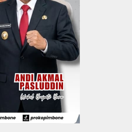
Wakil Bupati Bone
Resmi Luncurkan
Bus Bandara Arung
Wabup Bone