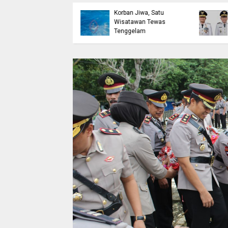
etak Lulusan
Bulukumba Telan
erdaya Saing Lewat
Korban Jiwa, Satu
kreditasi
Wisatawan Tewas
erkualitas
Tenggelam