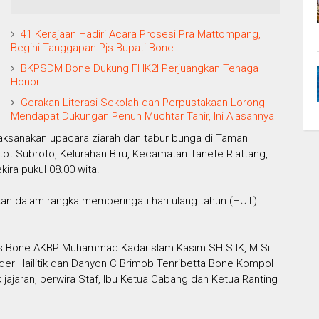
41 Kerajaan Hadiri Acara Prosesi Pra Mattompang,
Begini Tanggapan Pjs Bupati Bone
BKPSDM Bone Dukung FHK2I Perjuangkan Tenaga
Honor
Gerakan Literasi Sekolah dan Perpustakaan Lorong
Mendapat Dukungan Penuh Muchtar Tahir, Ini Alasannya
aksanakan upacara ziarah dan tabur bunga di Taman
t Subroto, Kelurahan Biru, Kecamatan Tanete Riattang,
ira pukul 08.00 wita.
akan dalam rangka memperingati hari ulang tahun (HUT)
es Bone AKBP Muhammad Kadarislam Kasim SH S.IK, M.Si
der Hailitik dan Danyon C Brimob Tenribetta Bone Kompol
 jajaran, perwira Staf, Ibu Ketua Cabang dan Ketua Ranting