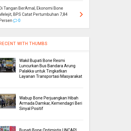
Di Tangan BerAmal, Ekonomi Bone
Melejit, BPS Catat Pertumbuhan 7,84
Persen
0
RECENT WITH THUMBS
Wakil Bupati Bone Resmi
Luncurkan Bus Bandara Arung
Palakka untuk Tingkatkan
Layanan Transportasi Masyarakat
Wabup Bone Perjuangkan Hibah
Armada Damkar, Kemendagri Beri
Sinyal Positif
Bupati Bone Optimistis UNCAPI