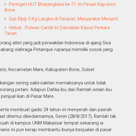
Peringati HUT Bhayangkara ke-71, Ini Pesan Kapolres
Bone
Gas Elpiji 3 Kg Langka di Pasaran, Masyarakat Menjerit
Hebat...Polwan Cantik Ini Damaikan Kasus Perkara
Tanah
rang atlet yang jadi perwakilan Indonesia di ajang Sea
cabang olahraga Petanque rupanya memiliki sosok yang
sto, Kecamatan Mare, Kabupaten Bone, Sulsel.
kangan sering sakit-sakitan memaksanya untuk tidak
eorang petani. Adapun Dahlia ibu dari Ramlah selain ibu
penjual ikan di Pasar Mare.
a merta membuat gadis 24 tahun ini menyerah dan pasrah
t ditemui dikediamannya, Senin (28/8/2017), Ramlah tak
 buah di kampus UNM Makassar tempat sekarang ia
nis ini pun kerap membantu ibunya berjualan di pasar