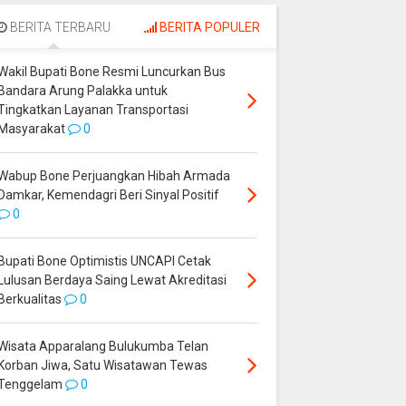
Palakka untuk
Perjuangkan Hibah
Tingkatkan Layanan
Armada Damkar,
BERITA TERBARU
BERITA POPULER
Transportasi
Kemendagri Beri
Masyarakat
Sinyal Positif
Wakil Bupati Bone Resmi Luncurkan Bus
Bandara Arung Palakka untuk
Tingkatkan Layanan Transportasi
Masyarakat
0
Wabup Bone Perjuangkan Hibah Armada
Damkar, Kemendagri Beri Sinyal Positif
0
Bupati Bone Optimistis UNCAPI Cetak
Lulusan Berdaya Saing Lewat Akreditasi
Berkualitas
0
Wisata Apparalang Bulukumba Telan
Korban Jiwa, Satu Wisatawan Tewas
Tenggelam
0