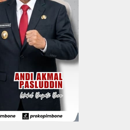
Wakil Bupati Bone
Resmi Luncurkan
Bus Bandara Arung
Wabup Bone