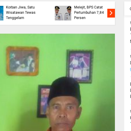
Ekonomi Bone
Wabup Bone Sambut
Melejit, BPS Catat
Kepulangan 393
Pertumbuhan 7,84
Jemaah Haji dari
Persen
Tanah Suci