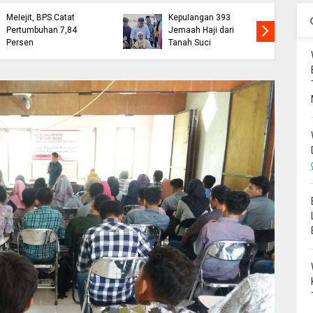
Perjuangkan Hibah
Cetak Lulusan
Armada Damkar,
Berdaya Saing Lewat
Kemendagri Beri
Akreditasi
Sinyal Positif
Berkualitas