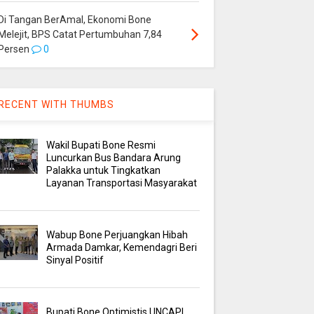
Di Tangan BerAmal, Ekonomi Bone
Melejit, BPS Catat Pertumbuhan 7,84
Persen
0
RECENT WITH THUMBS
Wakil Bupati Bone Resmi
Luncurkan Bus Bandara Arung
Palakka untuk Tingkatkan
Layanan Transportasi Masyarakat
Wabup Bone Perjuangkan Hibah
Armada Damkar, Kemendagri Beri
Sinyal Positif
Bupati Bone Optimistis UNCAPI