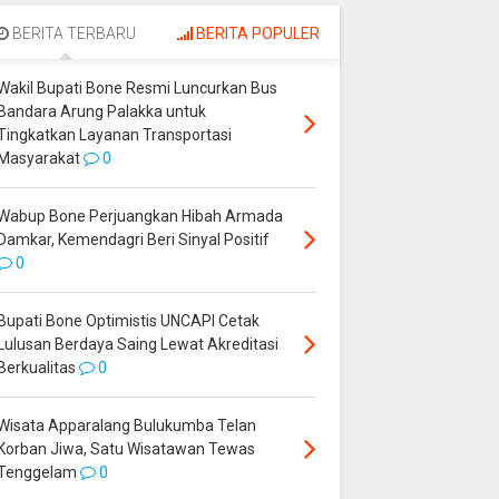
Bulukumba Telan
Ekonomi Bone
Korban Jiwa, Satu
Melejit, BPS Catat
BERITA TERBARU
BERITA POPULER
Wisatawan Tewas
Pertumbuhan 7,84
Tenggelam
Persen
Wakil Bupati Bone Resmi Luncurkan Bus
Bandara Arung Palakka untuk
Tingkatkan Layanan Transportasi
Masyarakat
0
Wabup Bone Perjuangkan Hibah Armada
Damkar, Kemendagri Beri Sinyal Positif
0
Bupati Bone Optimistis UNCAPI Cetak
Lulusan Berdaya Saing Lewat Akreditasi
Berkualitas
0
Wisata Apparalang Bulukumba Telan
Korban Jiwa, Satu Wisatawan Tewas
Tenggelam
0