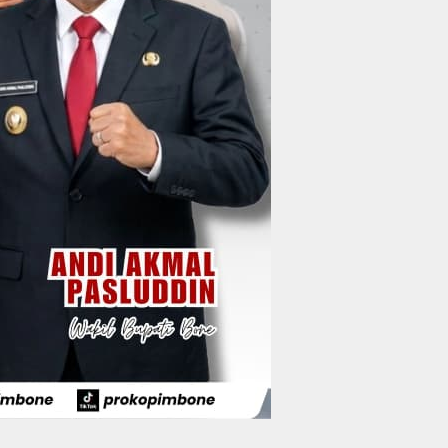
Wisata Apparalang
Di Tangan BerAmal,