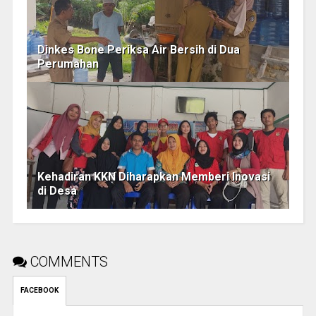
Dinkes Bone Periksa Air Bersih di Dua
Perumahan
Kehadiran KKN Diharapkan Memberi Inovasi
di Desa
COMMENTS
FACEBOOK