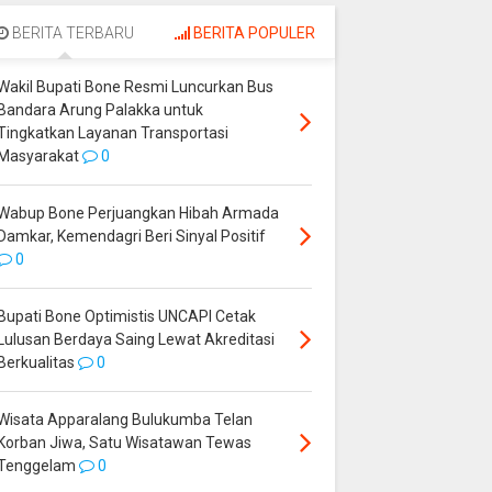
Palakka untuk
Perjuangkan Hibah
Tingkatkan Layanan
Armada Damkar,
BERITA TERBARU
BERITA POPULER
Transportasi
Kemendagri Beri
Masyarakat
Sinyal Positif
Wakil Bupati Bone Resmi Luncurkan Bus
Bandara Arung Palakka untuk
Tingkatkan Layanan Transportasi
Masyarakat
0
Wabup Bone Perjuangkan Hibah Armada
Damkar, Kemendagri Beri Sinyal Positif
0
Bupati Bone Optimistis UNCAPI Cetak
Lulusan Berdaya Saing Lewat Akreditasi
Berkualitas
0
Wisata Apparalang Bulukumba Telan
Korban Jiwa, Satu Wisatawan Tewas
Tenggelam
0