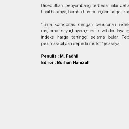
Disebutkan, penyumbang terbesar nilai defl
hasil-hasilnya, bumbu-bumbuan,ikan segar, k
"Lima komoditas dengan penurunan indeks
ras,tomat sayur,bayam,cabai rawit dan laya
indeks harga tertinggi selama bulan Febr
pelumas/oil,dan sepeda motor," jelasnya.
Penulis : M. Fadhil
Ediror : Burhan Hamzah