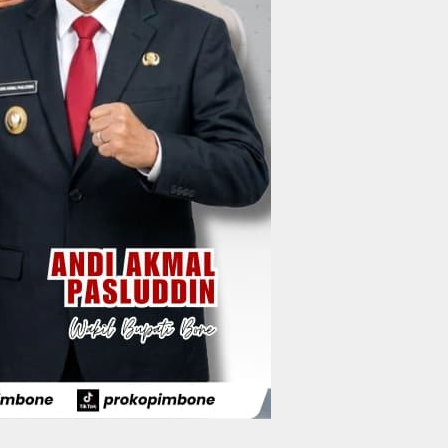
Wakil Bupati Bone
Resmi Luncurkan
Bus Bandara Arung
Wabup Bone