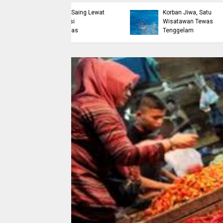
etak Lulusan
Bulukumba Telan
erdaya Saing Lewat
Korban Jiwa, Satu
kreditasi
Wisatawan Tewas
erkualitas
Tenggelam