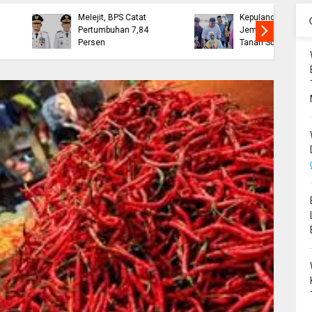
Ekonomi Bone
Wabup Bone Sambut
Melejit, BPS Catat
Kepulangan 393
Pertumbuhan 7,84
Jemaah Haji dari
Persen
Tanah Suci