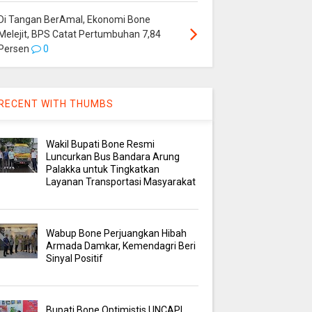
Di Tangan BerAmal, Ekonomi Bone
Melejit, BPS Catat Pertumbuhan 7,84
Persen
0
RECENT WITH THUMBS
Wakil Bupati Bone Resmi
Luncurkan Bus Bandara Arung
Palakka untuk Tingkatkan
Layanan Transportasi Masyarakat
Wabup Bone Perjuangkan Hibah
Armada Damkar, Kemendagri Beri
Sinyal Positif
Bupati Bone Optimistis UNCAPI