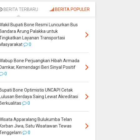
Palakka untuk
Perjuangkan Hibah
Tingkatkan Layanan
Armada Damkar,
BERITA TERBARU
BERITA POPULER
Transportasi
Kemendagri Beri
Masyarakat
Sinyal Positif
Wakil Bupati Bone Resmi Luncurkan Bus
Bandara Arung Palakka untuk
Tingkatkan Layanan Transportasi
Masyarakat
0
Wabup Bone Perjuangkan Hibah Armada
Damkar, Kemendagri Beri Sinyal Positif
0
Bupati Bone Optimistis UNCAPI Cetak
Lulusan Berdaya Saing Lewat Akreditasi
Berkualitas
0
Wisata Apparalang Bulukumba Telan
Korban Jiwa, Satu Wisatawan Tewas
Tenggelam
0