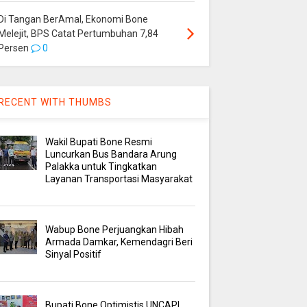
Di Tangan BerAmal, Ekonomi Bone
Melejit, BPS Catat Pertumbuhan 7,84
Persen
0
RECENT WITH THUMBS
Wakil Bupati Bone Resmi
Luncurkan Bus Bandara Arung
Palakka untuk Tingkatkan
Layanan Transportasi Masyarakat
Wabup Bone Perjuangkan Hibah
Armada Damkar, Kemendagri Beri
Sinyal Positif
Bupati Bone Optimistis UNCAPI