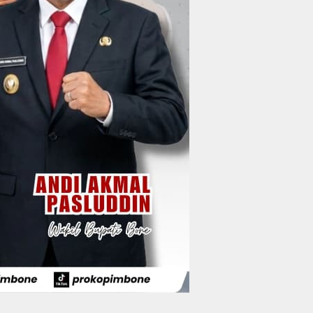
Wakil Bupati Bone
Resmi Luncurkan
Bus Bandara Arung
Wabup Bone