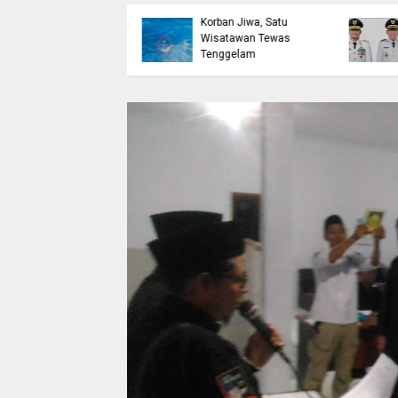
etak Lulusan
Bulukumba Telan
erdaya Saing Lewat
Korban Jiwa, Satu
kreditasi
Wisatawan Tewas
erkualitas
Tenggelam