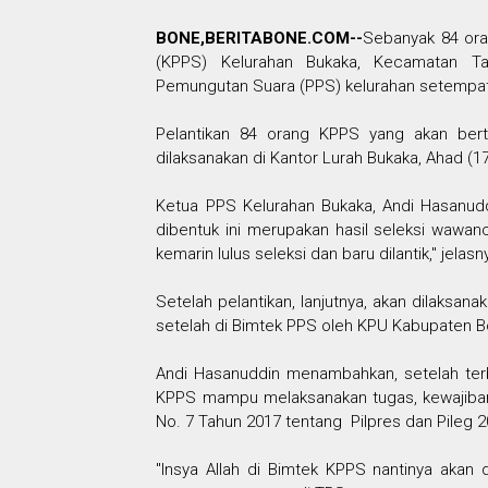
BONE,BERITABONE.COM--
Sebanyak 84 or
(KPPS) Kelurahan Bukaka, Kecamatan Tan
Pemungutan Suara (PPS) kelurahan setempa
Pelantikan 84 orang KPPS yang akan ber
dilaksanakan di Kantor Lurah Bukaka, Ahad (
Ketua PPS Kelurahan Bukaka, Andi Hasanud
dibentuk ini merupakan hasil seleksi wawanc
kemarin lulus seleksi dan baru dilantik," jelasn
Setelah pelantikan, lanjutnya, akan dilaksana
setelah di Bimtek PPS oleh KPU Kabupaten Bo
Andi Hasanuddin menambahkan, setelah ter
KPPS mampu melaksanakan tugas, kewajiban
No. 7 Tahun 2017 tentang
Pilpres dan Pileg 
"Insya Allah di Bimtek KPPS nantinya akan