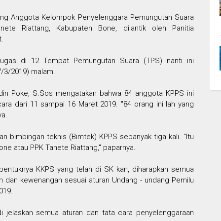
ang Anggota Kelompok Penyelenggara Pemungutan Suara
ete Riattang, Kabupaten Bone, dilantik oleh Panitia
t.
tugas di 12 Tempat Pemungutan Suara (TPS) nanti ini
17/3/2019) malam.
din Poke, S.Sos mengatakan bahwa 84 anggota KPPS ini
ara dari 11 sampai 16 Maret 2019. "84 orang ini lah yang
ya.
kan bimbingan teknis (Bimtek) KPPS sebanyak tiga kali. "Itu
ne atau PPK Tanete Riattang," paparnya.
bentuknya KKPS yang telah di SK kan, diharapkan semua
 dan kewenangan sesuai aturan Undang - undang Pemilu
2019.
 di jelaskan semua aturan dan tata cara penyelenggaraan