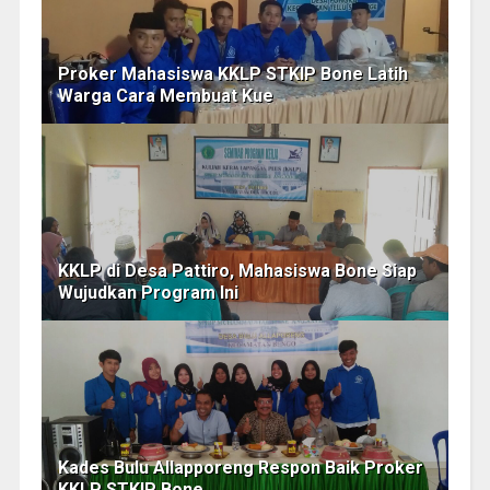
Proker Mahasiswa KKLP STKIP Bone Latih
Warga Cara Membuat Kue
KKLP di Desa Pattiro, Mahasiswa Bone Siap
Wujudkan Program Ini
Kades Bulu Allapporeng Respon Baik Proker
KKLP STKIP Bone