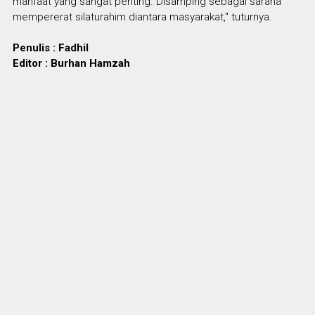
manfaat yang sangat penting. Disamping sebagai sarana
mempererat silaturahim diantara masyarakat," tuturnya.
Penulis : Fadhil
Editor : Burhan Hamzah