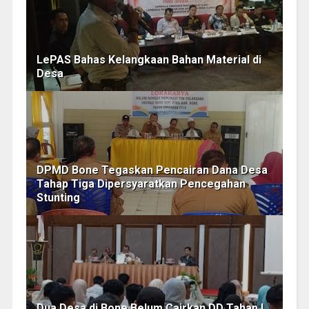
LePAS Bahas Kelangkaan Bahan Material di
Desa
DPMD Bone Tegaskan Pencairan Dana Desa
Tahap Tiga Dipersyaratkan Pencegahan
Stunting
Dua Desa di Bone Belum Cairkan DD Tahap I,