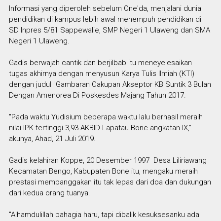
Informasi yang diperoleh sebelum One'da, menjalani dunia
pendidikan di kampus lebih awal menempuh pendidikan di
SD Inpres 5/81 Sappewalie, SMP Negeri 1 Ulaweng dan SMA
Negeri 1 Ulaweng.
Gadis berwajah cantik dan berjilbab itu meneyelesaikan
tugas akhirnya dengan menyusun Karya Tulis Ilmiah (KTI)
dengan judul "Gambaran Cakupan Akseptor KB Suntik 3 Bulan
Dengan Amenorea Di Poskesdes Majang Tahun 2017.
"Pada waktu Yudisium beberapa waktu lalu berhasil meraih
nilai IPK tertinggi 3,93 AKBID Lapatau Bone angkatan IX,"
akunya, Ahad, 21 Juli 2019.
Gadis kelahiran Koppe, 20 Desember 1997 Desa Liliriawang
Kecamatan Bengo, Kabupaten Bone itu, mengaku meraih
prestasi membanggakan itu tak lepas dari doa dan dukungan
dari kedua orang tuanya.
"Alhamdulillah bahagia haru, tapi dibalik kesuksesanku ada