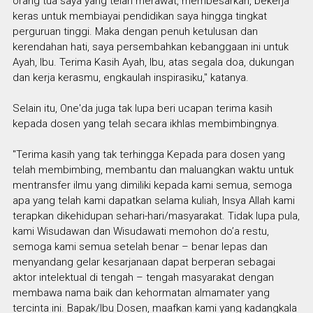
orang tua saya yang telah merawat, membesarkan, bekerja
keras untuk membiayai pendidikan saya hingga tingkat
perguruan tinggi. Maka dengan penuh ketulusan dan
kerendahan hati, saya persembahkan kebanggaan ini untuk
Ayah, Ibu. Terima Kasih Ayah, Ibu, atas segala doa, dukungan
dan kerja kerasmu, engkaulah inspirasiku," katanya.
Selain itu, One'da juga tak lupa beri ucapan terima kasih
kepada dosen yang telah secara ikhlas membimbingnya.
"Terima kasih yang tak terhingga Kepada para dosen yang
telah membimbing, membantu dan maluangkan waktu untuk
mentransfer ilmu yang dimiliki kepada kami semua, semoga
apa yang telah kami dapatkan selama kuliah, Insya Allah kami
terapkan dikehidupan sehari-hari/masyarakat. Tidak lupa pula,
kami Wisudawan dan Wisudawati memohon do’a restu,
semoga kami semua setelah benar – benar lepas dan
menyandang gelar kesarjanaan dapat berperan sebagai
aktor intelektual di tengah – tengah masyarakat dengan
membawa nama baik dan kehormatan almamater yang
tercinta ini. Bapak/Ibu Dosen, maafkan kami yang kadangkala