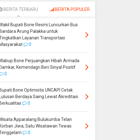
Palakka untuk
Perjuangkan Hibah
Tingkatkan Layanan
Armada Damkar,
BERITA TERBARU
BERITA POPULER
Transportasi
Kemendagri Beri
Masyarakat
Sinyal Positif
Wakil Bupati Bone Resmi Luncurkan Bus
Bandara Arung Palakka untuk
Tingkatkan Layanan Transportasi
Masyarakat
0
Wabup Bone Perjuangkan Hibah Armada
Damkar, Kemendagri Beri Sinyal Positif
0
Bupati Bone Optimistis UNCAPI Cetak
Lulusan Berdaya Saing Lewat Akreditasi
Berkualitas
0
Wisata Apparalang Bulukumba Telan
Korban Jiwa, Satu Wisatawan Tewas
Tenggelam
0