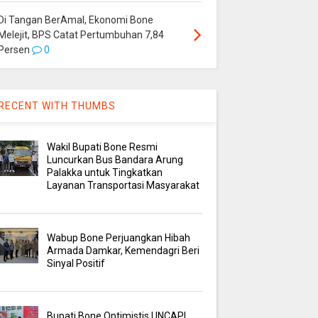
Di Tangan BerAmal, Ekonomi Bone
Melejit, BPS Catat Pertumbuhan 7,84
Persen
0
RECENT WITH THUMBS
Wakil Bupati Bone Resmi
Luncurkan Bus Bandara Arung
Palakka untuk Tingkatkan
Layanan Transportasi Masyarakat
Wabup Bone Perjuangkan Hibah
Armada Damkar, Kemendagri Beri
Sinyal Positif
Bupati Bone Optimistis UNCAPI