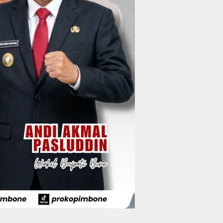
Wakil Bupati Bone
Resmi Luncurkan
Bus Bandara Arung
Wabup Bone