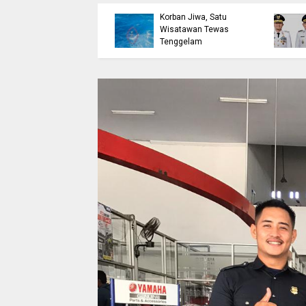
etak Lulusan
Bulukumba Telan
erdaya Saing Lewat
Korban Jiwa, Satu
kreditasi
Wisatawan Tewas
erkualitas
Tenggelam