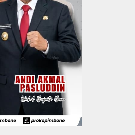
Wakil Bupati Bone
Resmi Luncurkan
Bus Bandara Arung
Wabup Bone