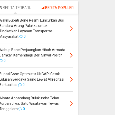
Palakka untuk
Perjuangkan Hibah
Tingkatkan Layanan
Armada Damkar,
BERITA TERBARU
BERITA POPULER
Transportasi
Kemendagri Beri
Masyarakat
Sinyal Positif
Wakil Bupati Bone Resmi Luncurkan Bus
Bandara Arung Palakka untuk
Tingkatkan Layanan Transportasi
Masyarakat
0
Wabup Bone Perjuangkan Hibah Armada
Damkar, Kemendagri Beri Sinyal Positif
0
Bupati Bone Optimistis UNCAPI Cetak
Lulusan Berdaya Saing Lewat Akreditasi
Berkualitas
0
Wisata Apparalang Bulukumba Telan
Korban Jiwa, Satu Wisatawan Tewas
Tenggelam
0