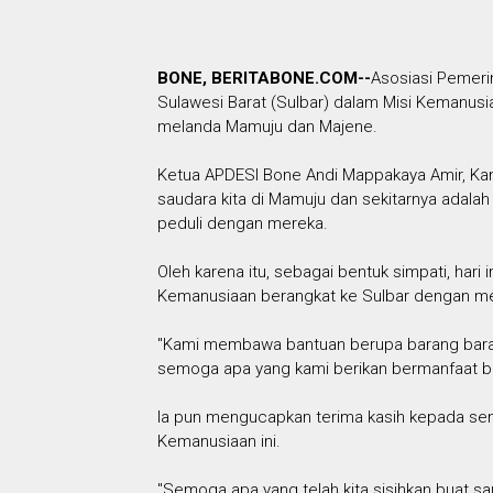
BONE, BERITABONE.COM--
Asosiasi Pemeri
Sulawesi Barat (Sulbar) dalam Misi Kemanu
melanda Mamuju dan Majene.
Ketua APDESI Bone Andi Mappakaya Amir, Kam
saudara kita di Mamuju dan sekitarnya adalah
peduli dengan mereka.
Oleh karena itu, sebagai bentuk simpati, ha
Kemanusiaan berangkat ke Sulbar dengan 
"Kami membawa bantuan berupa barang baran
semoga apa yang kami berikan bermanfaat b
Ia pun mengucapkan terima kasih kepada sem
Kemanusiaan ini.
"Semoga apa yang telah kita sisihkan buat s