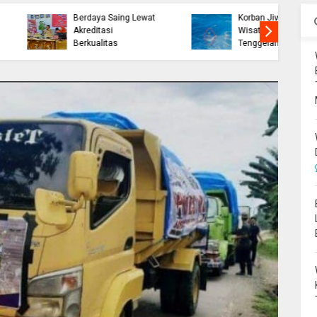
Ekonomi Bone
Wabup Bone Sambut
Melejit, BPS Catat
Kepulangan 393
Pertumbuhan 7,84
Jemaah Haji dari
Persen
Tanah Suci