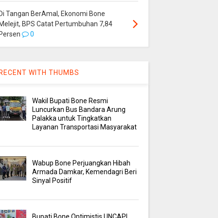
Di Tangan BerAmal, Ekonomi Bone
Melejit, BPS Catat Pertumbuhan 7,84
Persen
0
RECENT WITH THUMBS
Wakil Bupati Bone Resmi
Luncurkan Bus Bandara Arung
Palakka untuk Tingkatkan
Layanan Transportasi Masyarakat
Wabup Bone Perjuangkan Hibah
Armada Damkar, Kemendagri Beri
Sinyal Positif
Bupati Bone Optimistis UNCAPI