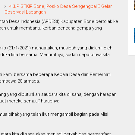
KKLP STKIP Bone, Posko Desa SengengpaliE Gelar
Observasi Lapangan
ntah Desa Indonesia (APDESI) Kabupaten Bone bertolak ke
siaan untuk membantu korban bencana gempa yang
is (21/1/2021) mengatakan, musibah yang dialami oleh
 duka kita bersama. Menurutnya, sudah sepatutnya kita
ri ini kami bersama beberapa Kepala Desa dan Pemerhati
membawa 20 armada.
g yang dibutuhkan saudara kita di sana, dengan harapan
uat mereka semua," harapnya.
ua pihak yang telah ikut mengambil bagian pada Misi
audara kita di sana akan menjadi berkah dan bermanfaat