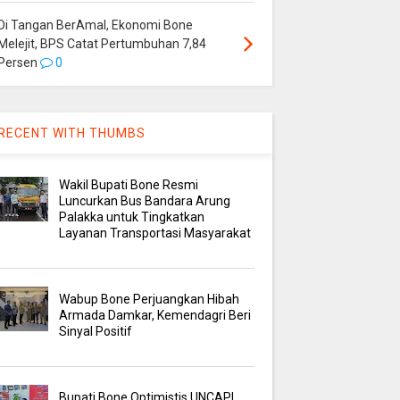
Di Tangan BerAmal, Ekonomi Bone
Melejit, BPS Catat Pertumbuhan 7,84
Persen
0
RECENT WITH THUMBS
Wakil Bupati Bone Resmi
Luncurkan Bus Bandara Arung
Palakka untuk Tingkatkan
Layanan Transportasi Masyarakat
Wabup Bone Perjuangkan Hibah
Armada Damkar, Kemendagri Beri
Sinyal Positif
Bupati Bone Optimistis UNCAPI