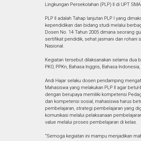
Lingkungan Persekolahan (PLP) II di UPT SMA
PLP II adalah Tahap lanjutan PLP I yang di
kependidikan dan bidang studi melalui berba
Dosen No. 14 Tahun 2005 dimana seorang guru
sertifikat pendidik, sehat jasmani dan roha
Nasional.
Kegiatan tersebut dilaksanakan selama dua 
PKO, PPKn, Bahasa Inggris, Bahasa Indonesia
Andi Hajar selaku dosen pendamping menga
Mahasiswa yang melakukan PLP II agar betul
dengan berupaya memiliki kompetensi Pedago
dan kompetensi sosial, mahasiswa harus betul
pembelajaran, strategi pembelajaran yang di
komunikasi melalui pelaksanaan pembelajaran
value melalui proses pembelajaran di kelas.
"Semoga kegiatan ini mampu menjadikan maha