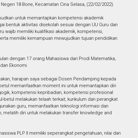
 Negeri 18 Bone, Kecamatan Cina Selasa, (22/02/2022).
maksudkan untuk memantapkan kompetensi akademik
gai bentuk aktivitas disekolah sesuai dengan UU Guru dan
 wajib memiliki kualifikasi akademik, kompetensi,
ni serta memiliki kemampuan mewujudkan tujuan pendidikan
bulan dengan 17 orang Mahasiswa dari Prodi Matematika,
, dan Ekonomi.
takan, harapan saya sebagai Dosen Pendamping kepada
-betul memanfaatkan moment ini untuk memantapkan diri
gik, kompetensi kepribadian, kompetensi profesional
-betul melakukan telaah terkait, kurikulum dan perangkat
gunakan guru, memanfaatkan teknologi informasi dan
, melatih diri untuk melakukan transfer knowledge and
siswa PLP II memiliki seperangkat pengetahuan, nilai dan