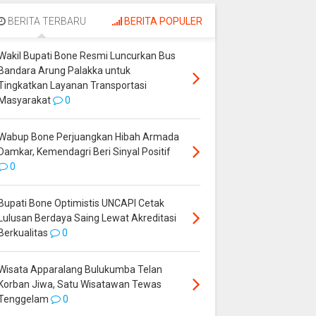
Palakka untuk
Perjuangkan Hibah
Tingkatkan Layanan
Armada Damkar,
BERITA TERBARU
BERITA POPULER
Transportasi
Kemendagri Beri
Masyarakat
Sinyal Positif
Wakil Bupati Bone Resmi Luncurkan Bus
Bandara Arung Palakka untuk
Tingkatkan Layanan Transportasi
Masyarakat
0
Wabup Bone Perjuangkan Hibah Armada
Damkar, Kemendagri Beri Sinyal Positif
0
Bupati Bone Optimistis UNCAPI Cetak
Lulusan Berdaya Saing Lewat Akreditasi
Berkualitas
0
Wisata Apparalang Bulukumba Telan
Korban Jiwa, Satu Wisatawan Tewas
Tenggelam
0