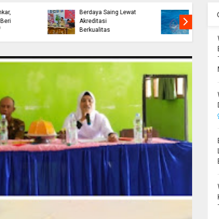
Ekonomi Bone
Wabup Bone Sambut
Melejit, BPS Catat
Kepulangan 393
Pertumbuhan 7,84
Jemaah Haji dari
Persen
Tanah Suci