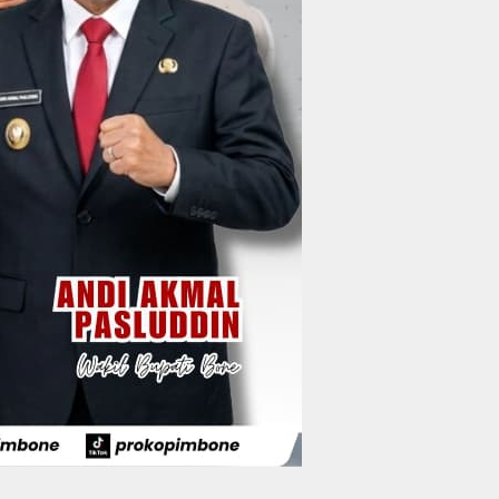
Wakil Bupati Bone
Resmi Luncurkan
Bus Bandara Arung
Wabup Bone