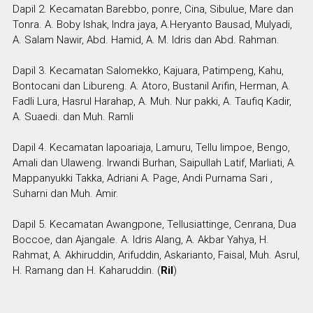
Dapil 2. Kecamatan Barebbo, ponre, Cina, Sibulue, Mare dan
Tonra. A. Boby Ishak, Indra jaya, A.Heryanto Bausad, Mulyadi,
A. Salam Nawir, Abd. Hamid, A. M. Idris dan Abd. Rahman.
Dapil 3. Kecamatan Salomekko, Kajuara, Patimpeng, Kahu,
Bontocani dan Libureng. A. Atoro, Bustanil Arifin, Herman, A.
Fadli Lura, Hasrul Harahap, A. Muh. Nur pakki, A. Taufiq Kadir,
A. Suaedi. dan Muh. Ramli
Dapil 4. Kecamatan lapoariaja, Lamuru, Tellu limpoe, Bengo,
Amali dan Ulaweng. Irwandi Burhan, Saipullah Latif, Marliati, A.
Mappanyukki Takka, Adriani A. Page, Andi Purnama Sari ,
Suharni dan Muh. Amir.
Dapil 5. Kecamatan Awangpone, Tellusiattinge, Cenrana, Dua
Boccoe, dan Ajangale. A. Idris Alang, A. Akbar Yahya, H.
Rahmat, A. Akhiruddin, Arifuddin, Askarianto, Faisal, Muh. Asrul,
H. Ramang dan H. Kaharuddin. (
Ril
)