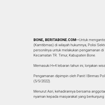
BONE, BERITABONE.COM--
Untuk mengantis
(Kamtibmas) di wilayah hukumnya, Polisi Sek
personilnya untuk melakukan pengamanan di Ob
Kecamatan TR. Timur, Kabupaten Bone.
Memasuki H+4 lebaran tahun ini, lonjakan wis
Pengamanan dipimpin oleh Panit I Binmas Po
(5/5/2022).
Menurut Asri, kehadirannya bersama anggotan
nyaman kepada masyarakat yang berkunjung ke