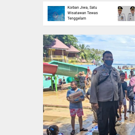
etak Lulusan
Bulukumba Telan
erdaya Saing Lewat
Korban Jiwa, Satu
kreditasi
Wisatawan Tewas
erkualitas
Tenggelam