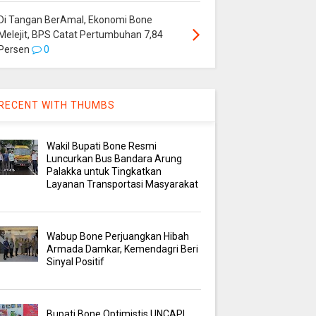
Di Tangan BerAmal, Ekonomi Bone
Melejit, BPS Catat Pertumbuhan 7,84
Persen
0
RECENT WITH THUMBS
Wakil Bupati Bone Resmi
Luncurkan Bus Bandara Arung
Palakka untuk Tingkatkan
Layanan Transportasi Masyarakat
Wabup Bone Perjuangkan Hibah
Armada Damkar, Kemendagri Beri
Sinyal Positif
Bupati Bone Optimistis UNCAPI