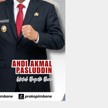
Wakil Bupati Bone
Resmi Luncurkan
Bus Bandara Arung
Wabup Bone