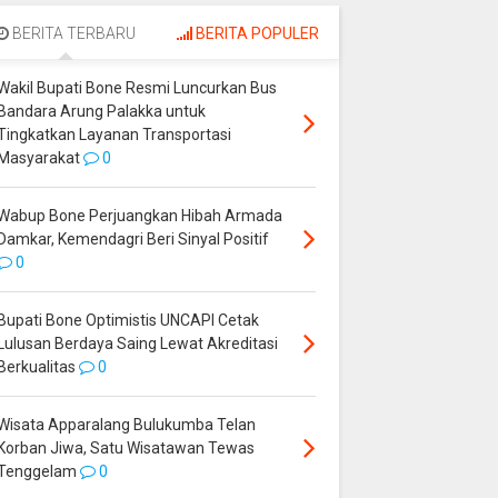
Palakka untuk
Perjuangkan Hibah
Tingkatkan Layanan
Armada Damkar,
BERITA TERBARU
BERITA POPULER
Transportasi
Kemendagri Beri
Masyarakat
Sinyal Positif
Wakil Bupati Bone Resmi Luncurkan Bus
Bandara Arung Palakka untuk
Tingkatkan Layanan Transportasi
Masyarakat
0
Wabup Bone Perjuangkan Hibah Armada
Damkar, Kemendagri Beri Sinyal Positif
0
Bupati Bone Optimistis UNCAPI Cetak
Lulusan Berdaya Saing Lewat Akreditasi
Berkualitas
0
Wisata Apparalang Bulukumba Telan
Korban Jiwa, Satu Wisatawan Tewas
Tenggelam
0