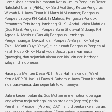
ulama khos antara lain mantan Ketua Umum Pengurus Besar
Nahdlatul Ulama (PBNU) KH Said Aqil Siroj, Ketua Pengurus
Wilayah NU Jawa Timur KH Marzuki Mustamar, Pengasuh
Ponpes Lirboyo KH Kafabihi Mahrus, Pengasuh Pondok
Pesantren Tebuireng Jombang KH KH Abdul Hakim Mahfudz
(Gus Kikin), Pengasuh Ponpes Bumi Sholawat Sidoarjo KH
Agoes Ali Mashuri (Gus Ali) Pengasuh Lembaga
Pengembangan Dakwah dan Ponpes Al-Bahjah KH Yahya
Zainul Ma’arif (Buya Yahya), tuan rumah Pengasuh Ponpes Al
Falah Ploso KH KH Nurul Huda Djazuli, para kiai muda
(gawagis), dan sejumlah ulama dan kiai lain dari berbagai
wilayah di Indonesia.
Hadir pula Menteri Desa PDTT Gus Halim Iskandar, Wakil
Ketua MPR RI Jaziulul Fawaid, Gubernur Jawa Timur Khofifah
Indarparawansa, dan sejumlah tokoh lainnya.
Dalam kesempatan itu, Gus Muhaimin memohon doa agar
langkahnya maju sebagai calon presiden (capres) pada
Pemilihan Presiden (Pilpres) 2024 nanti diberikan kelancaran,
kesuksesan dan keberkahan. ”Saya bukan kampanye, tetapi