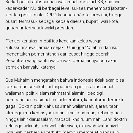
Berkat politik ahlussunnah waljamaah melalui PKB, saat ini
kader-kader NU di berbagai level sukses menempati jabatan-
jabatan politik mulai DPRD kabupaten/kota, provinsi, hingga
pusat, termasuk sebagai kepala daerah, bupati, wali kota,
gubernur termasuk wakil presiden.
”Terjadi kenaikan mobilitas kenaikan kelas warga
ahlussunnahwal jamaah sejak 10 hingga 20 tahun dan ikut
menentukan pemerintahan dari pusat hingga daerah.
Pesantren yang santrinya banyak, perhatiannya pun akan
semakin banyak,” katanya.
Gus Muhaimin mengatakan bahwa Indonesia tidak akan bisa
sekuat dan sekokoh ini tanpa peran politik ahlussunnah
waljamah, politik Islam rahmatanlilalamin. Ideologi
pembanginan nasional mulai liberalism, kapitalisme terbukti
gagal. Doktrin politik ahlussunnah waljamaah, ajaran, teori,
strategi, ilmu kemasyarakatan, ilmu keumatan, kebangsaan
hingga lahir darussalam, mabadik khoiru ummah. Lahir doktrin
keluarga sakinah, ukhuwah islamiyah, ukhuwah wathoniyah,
ukhuwah bashariyah terbukti mampu membuat bangsa ini