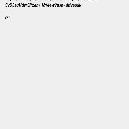
5yD3suUdw5Pzam_N/view?usp=drivesdk
(*)