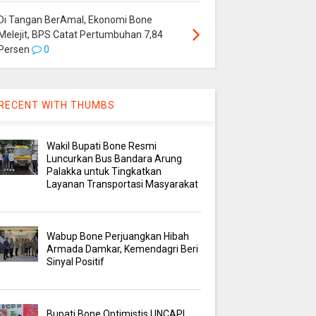
Di Tangan BerAmal, Ekonomi Bone
Melejit, BPS Catat Pertumbuhan 7,84
Persen
0
RECENT WITH THUMBS
Wakil Bupati Bone Resmi
Luncurkan Bus Bandara Arung
Palakka untuk Tingkatkan
Layanan Transportasi Masyarakat
Wabup Bone Perjuangkan Hibah
Armada Damkar, Kemendagri Beri
Sinyal Positif
Bupati Bone Optimistis UNCAPI