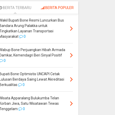
Bulukumba Telan
Ekonomi Bone
Korban Jiwa, Satu
Melejit, BPS Catat
BERITA TERBARU
BERITA POPULER
Wisatawan Tewas
Pertumbuhan 7,84
Tenggelam
Persen
Wakil Bupati Bone Resmi Luncurkan Bus
Bandara Arung Palakka untuk
Tingkatkan Layanan Transportasi
Masyarakat
0
Wabup Bone Perjuangkan Hibah Armada
Damkar, Kemendagri Beri Sinyal Positif
0
Bupati Bone Optimistis UNCAPI Cetak
Lulusan Berdaya Saing Lewat Akreditasi
Berkualitas
0
Wisata Apparalang Bulukumba Telan
Korban Jiwa, Satu Wisatawan Tewas
Tenggelam
0