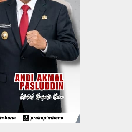
Wisata Apparalang
Di Tangan BerAmal,