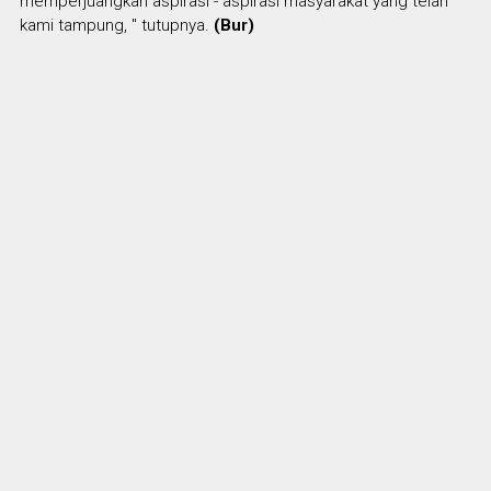
memperjuangkan aspirasi - aspirasi masyarakat yang telah
kami tampung, " tutupnya.
(Bur)