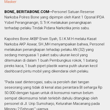
Masker
BONE, BERITABONE.COM--
Personel Satuan Reserse
Narkoba Polres Bone yang dipimpin oleh Kanit 1 Opsnal IPDA
Yobel Peranginangin, S.Tr.K melakukan penangkapan
terhadap pelaku Tindak Pidana Narkotika jenis sabu.
Kapolres Bone AKBP Erwin Syah, S.I.K.M.H melalui Kasat
Narkoba AKP Aswar, SH.,MH menyampaikan bahwa, Personel
melakukan penangkapan tehadap pelaku AN (32) yang
sedang menguasai 1 paket sabu ukuran kecil yang
ditemukan di dalam 1 buah Pembungkus rokok, 1 batang
pireks kaca, 1 buah pipet plastik warna putih ukuran kecil
dashboard pintu mobil yang dikendarai oleh pelaku.
"Pada saat diinterogasi, sabu ia peroleh dari tangan
seseorang yang tidak di kenal atas perantara BI seharga Rp
50.000 dengan tujuan untuk di konsumsi namun belum
sempat dikomsumsi telah terlebih dahulu ditangkap oleh
personel di Jl. Urip Sumoharjo, Kelurahan Macanang pada
Minggu 2 Februari," ujarnya.