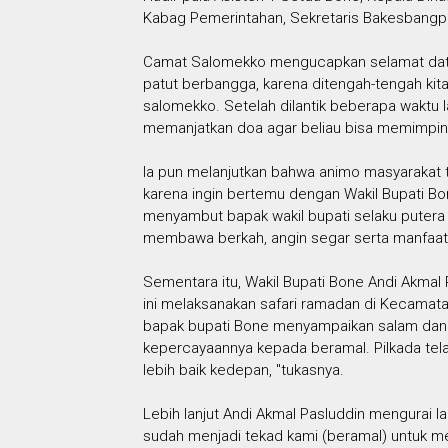
Kabag Pemerintahan, Sekretaris Bakesbangpo
Camat Salomekko mengucapkan selamat datan
patut berbangga, karena ditengah-tengah kit
salomekko. Setelah dilantik beberapa waktu 
memanjatkan doa agar beliau bisa memimpin 
Ia pun melanjutkan bahwa animo masyarakat 
karena ingin bertemu dengan Wakil Bupati Bon
menyambut bapak wakil bupati selaku puter
membawa berkah, angin segar serta manfaat 
Sementara itu, Wakil Bupati Bone Andi Akmal
ini melaksanakan safari ramadan di Kecamat
bapak bupati Bone menyampaikan salam dan 
kepercayaannya kepada beramal. Pilkada tela
lebih baik kedepan, "tukasnya.
Lebih lanjut Andi Akmal Pasluddin mengurai 
sudah menjadi tekad kami (beramal) untuk me