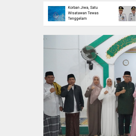
etak Lulusan
Bulukumba Telan
erdaya Saing Lewat
Korban Jiwa, Satu
kreditasi
Wisatawan Tewas
erkualitas
Tenggelam