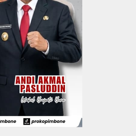
Wakil Bupati Bone
Resmi Luncurkan
Bus Bandara Arung
Wabup Bone