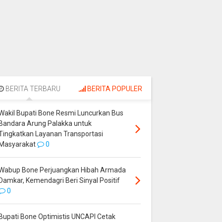
BERITA TERBARU
BERITA POPULER
Wakil Bupati Bone Resmi Luncurkan Bus
Bandara Arung Palakka untuk
Tingkatkan Layanan Transportasi
Masyarakat
0
Wabup Bone Perjuangkan Hibah Armada
Damkar, Kemendagri Beri Sinyal Positif
0
Bupati Bone Optimistis UNCAPI Cetak