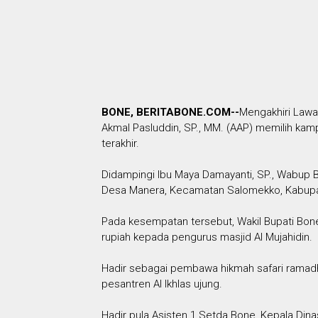
BONE, BERITABONE.COM--
Mengakhiri Lawa
Akmal Pasluddin, SP., MM. (AAP) memilih ka
terakhir.
Didampingi Ibu Maya Damayanti, SP., Wabup B
Desa Manera, Kecamatan Salomekko, Kabupate
Pada kesempatan tersebut, Wakil Bupati Bo
rupiah kepada pengurus masjid Al Mujahidin.
Hadir sebagai pembawa hikmah safari ramadh
pesantren Al Ikhlas ujung.
Hadir pula Asisten 1 Setda Bone, Kepala Din