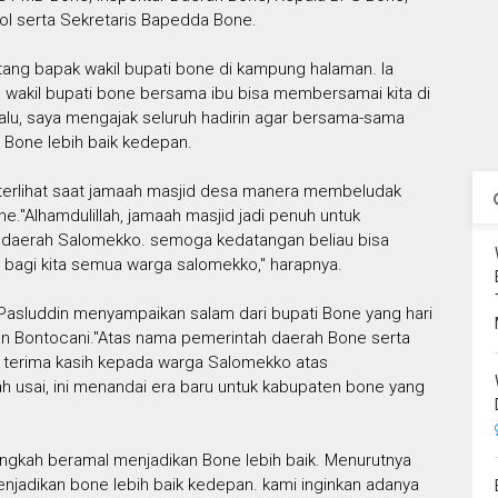
l serta Sekretaris Bapedda Bone.
g bapak wakil bupati bone di kampung halaman. Ia
a wakil bupati bone bersama ibu bisa membersamai kita di
lalu, saya mengajak seluruh hadirin agar bersama-sama
Bone lebih baik kedepan.
terlihat saat jamaah masjid desa manera membeludak
e."Alhamdulillah, jamaah masjid jadi penuh untuk
a daerah Salomekko. semoga kedatangan beliau bisa
bagi kita semua warga salomekko," harapnya.
 Pasluddin menyampaikan salam dari bupati Bone yang hari
an Bontocani."Atas nama pemerintah daerah Bone serta
terima kasih kepada warga Salomekko atas
h usai, ini menandai era baru untuk kabupaten bone yang
langkah beramal menjadikan Bone lebih baik. Menurutnya
njadikan bone lebih baik kedepan. kami inginkan adanya