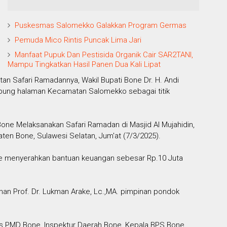
Puskesmas Salomekko Galakkan Program Germas
Pemuda Mico Rintis Puncak Lima Jari
Manfaat Pupuk Dan Pestisida Organik Cair SAR2TANI,
Mampu Tingkatkan Hasil Panen Dua Kali Lipat
tan Safari Ramadannya, Wakil Bupati Bone Dr. H. Andi
mpung halaman Kecamatan Salomekko sebagai titik
one Melaksanakan Safari Ramadan di Masjid Al Mujahidin,
n Bone, Sulawesi Selatan, Jum'at (7/3/2025).
ne menyerahkan bantuan keuangan sebesar Rp.10 Juta
an Prof. Dr. Lukman Arake, Lc.,MA. pimpinan pondok
as PMD Bone, Inspektur Daerah Bone, Kepala BPS Bone,